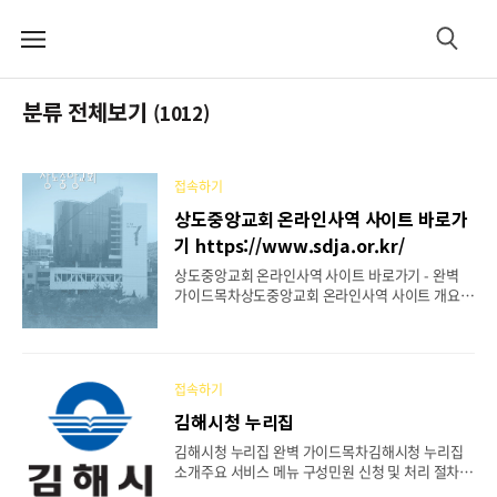
메
검
뉴
색
분류 전체보기
(1012)
접속하기
상도중앙교회 온라인사역 사이트 바로가
기 https://www.sdja.or.kr/
상도중앙교회 온라인사역 사이트 바로가기 - 완벽
가이드목차상도중앙교회 온라인사역 사이트 개요홈
페이지 주요 메뉴 구성주일예배 및 실시간 스트리밍
안내설교 영상 및 다시보기 기능교회 소식 및 주보
열람 방법온라인 헌금 시스템 소개다양한 온라인 사
역 및 커뮤니티 기능모바일에서의 접근성 및 사용자
접속하기
편의성1. 상도중앙교회 온라인사역 사이트 개요상
도중앙교회 온라인사역 사이트는 성도들이 시간과
김해시청 누리집
장소에 구애받지 않고 예배와 교제, 교회 소식을 접
김해시청 누리집 완벽 가이드목차김해시청 누리집
할 수 있도록 지원하는 통합 플랫폼입니다. 교회의
소개주요 서비스 메뉴 구성민원 신청 및 처리 절차김
비전과 사명을 디지털 공간에서도 효과적으로 이어
해시 소식과 공지사항 확인 방법분야별 행정 정보 탐
가기 위해 개설되었으며, 모든 세대가 쉽게 사용할