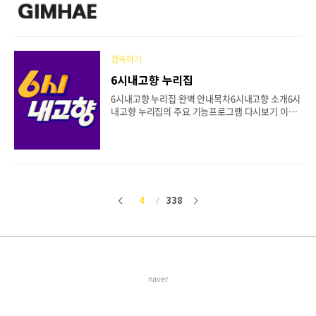
색온라인 민원 서식 다운로드 방법모바일 최적화 및
수 있도록 직관적인 UI를 갖추고 있습니다.sdja.or.
접근성누리집 이용 팁 및 자주 묻는 질문1. 김해시청
kr/home/landing http://www.sdja.or.kr/ho
누리집 소개김해시청 누리집은 경상남도 김해시의
m..
공식 행정 포털로, 시민을 위한 다양한 행정 서비스
와 정보를 제공합니다. 누리집은 시민들의 편의를 위
접속하기
해 시정 소식, 민원 처리, 복지 정보, 도시 개발 계획
6시내고향 누리집
등 다양한 콘텐츠를 통합적으로 제공하며, 주민과 시
행정 간의 원활한 소통 창구 역할을 합니다.https://
6시내고향 누리집 완벽 안내목차6시내고향 소개6시
www.gimhae.go.kr/main.web2. 주요 서비스 메
내고향 누리집의 주요 기능프로그램 다시보기 이용
뉴 구성김해시청 누리집은 직관적인 인터페이스로
방법방영 지역 및 콘텐츠 분류6시내고향 방송 시간
구성되어 있으며, 다음과 같은 주요 메..
안내시청자 참여 및 사연 보내기6시내고향 누리집
이용 팁모바일에서도 쉽게 이용하는 방법1. 6시내고
향 소개6시내고향은 대한민국의 대표적인 농어촌 정
보 프로그램으로, KBS에서 방영되는 장수 프로그램
입니다. 1991년에 첫 방송을 시작하여 지금까지 꾸
준히 국민의 사랑을 받고 있으며, 우리 고장의 다양
4
338
이
다
한 풍경, 사람, 전통, 특산물을 소개함으로써 지역 경
제 활성화와 문화 계승에 기여하고 있습니다.http
전
음
s://program.kbs.co.kr/1tv/culture/sixhour/p
c/index.html 6시 내고향91년 5월 20일 첫 방송된
장수 프로그램. 고향을..
naver