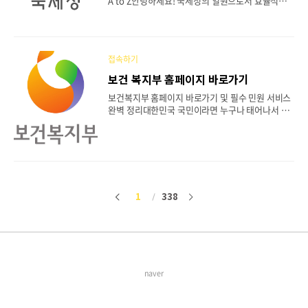
A to Z안녕하세요! 국세청의 일원으로서 효율적이
호 종합지원시스템이란? (역할과 목적)시스템 접속
고 안전한 업무 수행을 위해 반드시 알아야 할 시스
및 기관/담당자 회원가입 절차핵심 기능 1: 개인정보
템이 바로 '국세청 웹메일'입니다. 국세청 웹메일은
침해사고 신고 및 처리..
단순한 이메일 기능을 넘어, 내부 직원 간의 원활한
소통과 신속한 정보 공유, 그리고 철저한 보안을 책
접속하기
임지는 핵심적인 업무 인프라입니다. 오늘은 신규 직
원은 물론, 기존 직원분들도 다시 한번 숙지하면 좋
보건 복지부 홈페이지 바로가기
을 국세청 웹메일 시스템의 접속 방법부터 주요 기
보건복지부 홈페이지 바로가기 및 필수 민원 서비스
능, 보안 수칙까지 모든 것을 상세하게 안내해 드리
완벽 정리대한민국 국민이라면 누구나 태어나서 생
겠습니다. 목차국세청 웹메일이란? (시스템의 목적
을 마감할 때까지 보건복지부의 정책과 떼려야 뗄 수
과 중요성)웹메일 시스템 접속 방법 및 사전 준비사
없는 관계를 맺게 됩니다. 아동 수당부터 건강보험,
항로그인 절차 및 안전한 계정 관리업무 효율을 높이
국민연금, 그리고 노인 장기요양보험에 이르기까지
는 주요 기능 상세 안내가장 중요한 원칙: 정보 보안
우리 삶의 질을 결정하는 핵심 정책들이 모두 이곳에
수칙..
서 시작되기 때문입니다.하지만 방대한 정보량 때문
에 막상 보건복지부 홈페이지에 접속해도 내가 필요
한 정보를 어디서 찾아야 할지 막막해하는 분들이 많
1
338
이
다
습니다. 오늘 포스팅에서는 보건복지부 홈페이지 바
로가기 방법부터, 실생활에 꼭 필요한 7가지 핵심 메
전
음
뉴 이용법을 상세하게 가이드해 드립니다. 즐겨찾기
해두시고 필요할 때마다 참고하시기 바랍니다. 1. P
C와 모바일에서 공식 홈페이지 접속하는 방법가장
기본이 되는 접속..
naver