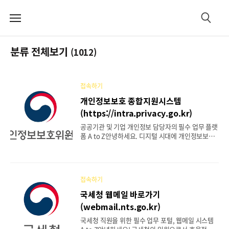
메
검
뉴
색
분류 전체보기
(1012)
접속하기
개인정보보호 종합지원시스템
(https://intra.privacy.go.kr)
공공기관 및 기업 개인정보 담당자의 필수 업무 플랫
폼 A to Z안녕하세요. 디지털 시대에 개인정보보호
의 중요성은 아무리 강조해도 지나치지 않습니다. 특
히 공공기관이나 기업에서 개인정보를 다루는 책임
자 및 실무 담당자에게는 관련 법규를 준수하고 체계
적으로 개인정보를 관리하는 것이 무엇보다 중요합
접속하기
니다. 이러한 업무를 지원하기 위해 개인정보보호위
원회에서 운영하는 핵심 시스템이 바로 '개인정보보
국세청 웹메일 바로가기
호 종합지원시스템'입니다. 오늘은 개인정보보호 담
(webmail.nts.go.kr)
당자라면 반드시 알아야 할 이 시스템의 모든 것을
접속 방법부터 핵심 기능까지 상세하게 알려드리는
국세청 직원을 위한 필수 업무 포털, 웹메일 시스템
완벽 가이드를 제공하고자 합니다. 목차개인정보보