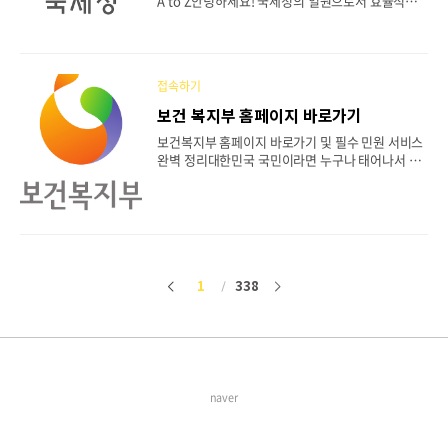
A to Z안녕하세요! 국세청의 일원으로서 효율적이
호 종합지원시스템이란? (역할과 목적)시스템 접속
고 안전한 업무 수행을 위해 반드시 알아야 할 시스
및 기관/담당자 회원가입 절차핵심 기능 1: 개인정보
템이 바로 '국세청 웹메일'입니다. 국세청 웹메일은
침해사고 신고 및 처리..
단순한 이메일 기능을 넘어, 내부 직원 간의 원활한
소통과 신속한 정보 공유, 그리고 철저한 보안을 책
접속하기
임지는 핵심적인 업무 인프라입니다. 오늘은 신규 직
원은 물론, 기존 직원분들도 다시 한번 숙지하면 좋
보건 복지부 홈페이지 바로가기
을 국세청 웹메일 시스템의 접속 방법부터 주요 기
보건복지부 홈페이지 바로가기 및 필수 민원 서비스
능, 보안 수칙까지 모든 것을 상세하게 안내해 드리
완벽 정리대한민국 국민이라면 누구나 태어나서 생
겠습니다. 목차국세청 웹메일이란? (시스템의 목적
을 마감할 때까지 보건복지부의 정책과 떼려야 뗄 수
과 중요성)웹메일 시스템 접속 방법 및 사전 준비사
없는 관계를 맺게 됩니다. 아동 수당부터 건강보험,
항로그인 절차 및 안전한 계정 관리업무 효율을 높이
국민연금, 그리고 노인 장기요양보험에 이르기까지
는 주요 기능 상세 안내가장 중요한 원칙: 정보 보안
우리 삶의 질을 결정하는 핵심 정책들이 모두 이곳에
수칙..
서 시작되기 때문입니다.하지만 방대한 정보량 때문
에 막상 보건복지부 홈페이지에 접속해도 내가 필요
한 정보를 어디서 찾아야 할지 막막해하는 분들이 많
1
338
이
다
습니다. 오늘 포스팅에서는 보건복지부 홈페이지 바
로가기 방법부터, 실생활에 꼭 필요한 7가지 핵심 메
전
음
뉴 이용법을 상세하게 가이드해 드립니다. 즐겨찾기
해두시고 필요할 때마다 참고하시기 바랍니다. 1. P
C와 모바일에서 공식 홈페이지 접속하는 방법가장
기본이 되는 접속..
naver