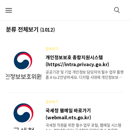
메
검
뉴
색
분류 전체보기
(1012)
접속하기
개인정보보호 종합지원시스템
(https://intra.privacy.go.kr)
공공기관 및 기업 개인정보 담당자의 필수 업무 플랫
폼 A to Z안녕하세요. 디지털 시대에 개인정보보호
의 중요성은 아무리 강조해도 지나치지 않습니다. 특
히 공공기관이나 기업에서 개인정보를 다루는 책임
자 및 실무 담당자에게는 관련 법규를 준수하고 체계
적으로 개인정보를 관리하는 것이 무엇보다 중요합
접속하기
니다. 이러한 업무를 지원하기 위해 개인정보보호위
원회에서 운영하는 핵심 시스템이 바로 '개인정보보
국세청 웹메일 바로가기
호 종합지원시스템'입니다. 오늘은 개인정보보호 담
(webmail.nts.go.kr)
당자라면 반드시 알아야 할 이 시스템의 모든 것을
접속 방법부터 핵심 기능까지 상세하게 알려드리는
국세청 직원을 위한 필수 업무 포털, 웹메일 시스템
완벽 가이드를 제공하고자 합니다. 목차개인정보보