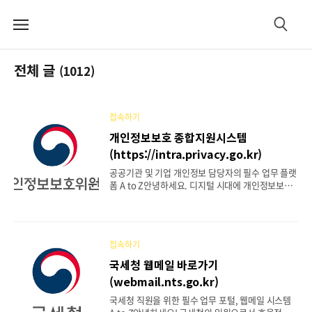
메
검
뉴
색
전체 글
(1012)
접속하기
개인정보보호 종합지원시스템
(https://intra.privacy.go.kr)
공공기관 및 기업 개인정보 담당자의 필수 업무 플랫
폼 A to Z안녕하세요. 디지털 시대에 개인정보보호
의 중요성은 아무리 강조해도 지나치지 않습니다. 특
히 공공기관이나 기업에서 개인정보를 다루는 책임
자 및 실무 담당자에게는 관련 법규를 준수하고 체계
적으로 개인정보를 관리하는 것이 무엇보다 중요합
접속하기
니다. 이러한 업무를 지원하기 위해 개인정보보호위
원회에서 운영하는 핵심 시스템이 바로 '개인정보보
국세청 웹메일 바로가기
호 종합지원시스템'입니다. 오늘은 개인정보보호 담
(webmail.nts.go.kr)
당자라면 반드시 알아야 할 이 시스템의 모든 것을
접속 방법부터 핵심 기능까지 상세하게 알려드리는
국세청 직원을 위한 필수 업무 포털, 웹메일 시스템
완벽 가이드를 제공하고자 합니다. 목차개인정보보