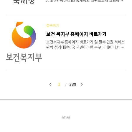
A to Z안녕하세요! 국세청의 일원으로서 효율적이
호 종합지원시스템이란? (역할과 목적)시스템 접속
고 안전한 업무 수행을 위해 반드시 알아야 할 시스
및 기관/담당자 회원가입 절차핵심 기능 1: 개인정보
템이 바로 '국세청 웹메일'입니다. 국세청 웹메일은
침해사고 신고 및 처리..
단순한 이메일 기능을 넘어, 내부 직원 간의 원활한
소통과 신속한 정보 공유, 그리고 철저한 보안을 책
접속하기
임지는 핵심적인 업무 인프라입니다. 오늘은 신규 직
원은 물론, 기존 직원분들도 다시 한번 숙지하면 좋
보건 복지부 홈페이지 바로가기
을 국세청 웹메일 시스템의 접속 방법부터 주요 기
보건복지부 홈페이지 바로가기 및 필수 민원 서비스
능, 보안 수칙까지 모든 것을 상세하게 안내해 드리
완벽 정리대한민국 국민이라면 누구나 태어나서 생
겠습니다. 목차국세청 웹메일이란? (시스템의 목적
을 마감할 때까지 보건복지부의 정책과 떼려야 뗄 수
과 중요성)웹메일 시스템 접속 방법 및 사전 준비사
없는 관계를 맺게 됩니다. 아동 수당부터 건강보험,
항로그인 절차 및 안전한 계정 관리업무 효율을 높이
국민연금, 그리고 노인 장기요양보험에 이르기까지
는 주요 기능 상세 안내가장 중요한 원칙: 정보 보안
우리 삶의 질을 결정하는 핵심 정책들이 모두 이곳에
수칙..
서 시작되기 때문입니다.하지만 방대한 정보량 때문
에 막상 보건복지부 홈페이지에 접속해도 내가 필요
한 정보를 어디서 찾아야 할지 막막해하는 분들이 많
1
338
이
다
습니다. 오늘 포스팅에서는 보건복지부 홈페이지 바
로가기 방법부터, 실생활에 꼭 필요한 7가지 핵심 메
전
음
뉴 이용법을 상세하게 가이드해 드립니다. 즐겨찾기
해두시고 필요할 때마다 참고하시기 바랍니다. 1. P
C와 모바일에서 공식 홈페이지 접속하는 방법가장
기본이 되는 접속..
naver