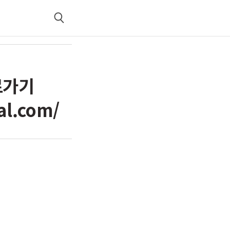
검
색
로가기
al.com/