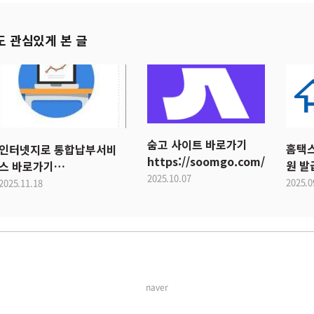
도 관심있게 본 글
숨고 사이트 바로가기
홈택스
인터넷지로 통합납부서비
https://soomgo.com/
원 발
스 바로가기
2025.10.07
http
(https://www.giro.or.kr)
2025.0
2025.11.18
naver