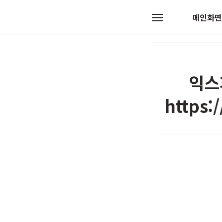
메인화면
메
뉴
익스
https: