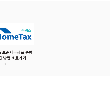
 표준재무제표 증명
급 방법 바로가기
s://hometax.go.kr
9.10