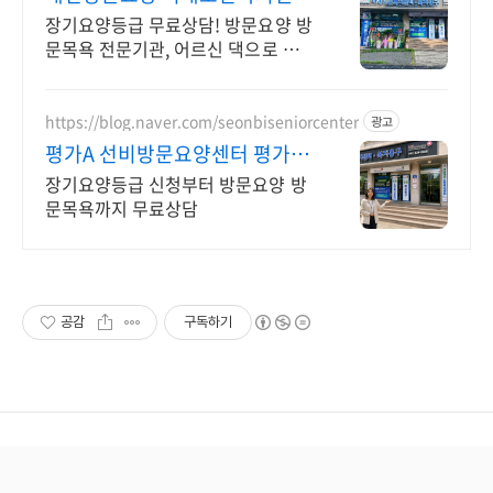
등급신청 도와드립니다.
장기요양등급 무료상담! 방문요양 방
문목욕 전문기관, 어르신 댁으로 직접
찾아갑니다
https://blog.naver.com/seonbiseniorcenter
광고
평가A 선비방문요양센터 평가A
장기요양기관
장기요양등급 신청부터 방문요양 방
문목욕까지 무료상담
공감
구독하기