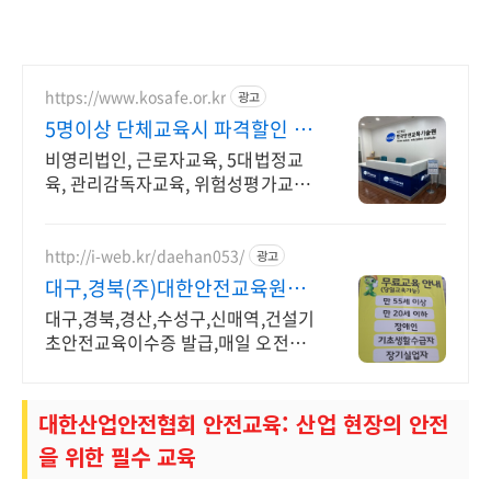
https://www.kosafe.or.kr
광고
5명이상 단체교육시 파격할인 온
라인/우편/줌/집체/출장
비영리법인, 근로자교육, 5대법정교
육, 관리감독자교육, 위험성평가교육,
직무교육.
http://i-web.kr/daehan053/
광고
대구,경북(주)대한안전교육원
THE BEST 교육기관
대구,경북,경산,수성구,신매역,건설기
초안전교육이수증 발급,매일 오전오
후,당일교육
대한산업안전협회 안전교육: 산업 현장의 안전
을 위한 필수 교육